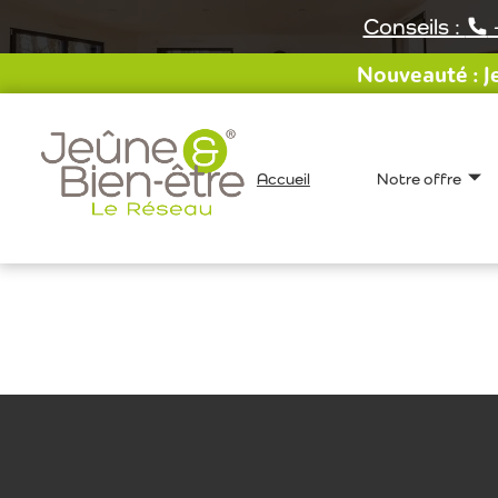
Aller
Conseils :
au
contenu
Nouveauté : Je
Accueil
Notre offre