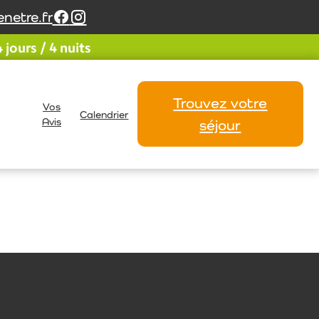
netre.fr
jours / 4 nuits
Trouvez votre
Vos
Calendrier
Avis
séjour