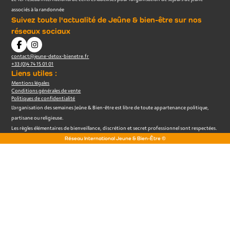
associés à la randonnée
Suivez toute l'actualité de Jeûne & bien-être sur nos
réseaux sociaux
contact@jeune-detox-bienetre.fr
+33 (0)4 74 15 01 01
Liens utiles :
Mentions légales
Conditions générales de vente
Politiques de confidentialité
L’organisation des semaines Jeûne & Bien-être est libre de toute appartenance politique,
partisane ou religieuse.
Les règles élémentaires de bienveillance, discrétion et secret professionnel sont respectées.
Réseau International Jeune & Bien-Être ©