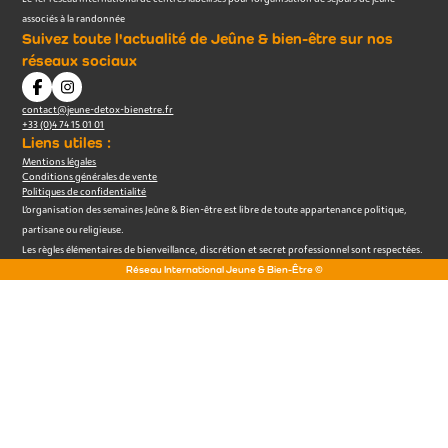
associés à la randonnée
Suivez toute l'actualité de Jeûne & bien-être sur nos
réseaux sociaux
contact@jeune-detox-bienetre.fr
+33 (0)4 74 15 01 01
Liens utiles :
Mentions légales
Conditions générales de vente
Politiques de confidentialité
L’organisation des semaines Jeûne & Bien-être est libre de toute appartenance politique,
partisane ou religieuse.
Les règles élémentaires de bienveillance, discrétion et secret professionnel sont respectées.
Réseau International Jeune & Bien-Être ©