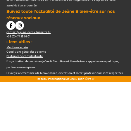
associés à la randonnée
Suivez toute l'actualité de Jeûne & bien-être sur nos
réseaux sociaux
contact@jeune-detox-bienetre.fr
+33 (0)4 74 15 01 01
Liens utiles :
Mentions légales
Conditions générales de vente
Politiques de confidentialité
L’organisation des semaines Jeûne & Bien-être est libre de toute appartenance politique,
partisane ou religieuse.
Les règles élémentaires de bienveillance, discrétion et secret professionnel sont respectées.
Réseau International Jeune & Bien-Être ©