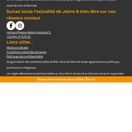
associés à la randonnée
Suivez toute l'actualité de Jeûne & bien-être sur nos
réseaux sociaux
contact@jeune-detox-bienetre.fr
+33 (0)4 74 15 01 01
Liens utiles :
Mentions légales
Conditions générales de vente
Politiques de confidentialité
L’organisation des semaines Jeûne & Bien-être est libre de toute appartenance politique,
partisane ou religieuse.
Les règles élémentaires de bienveillance, discrétion et secret professionnel sont respectées.
Réseau International Jeune & Bien-Être ©