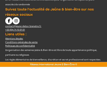
associés à la randonnée
Suivez toute l'actualité de Jeûne & bien-être sur nos
réseaux sociaux
contact@jeune-detox-bienetre.fr
+33 (0)4 74 15 01 01
Liens utiles :
Mentions légales
Conditions générales de vente
Politiques de confidentialité
L’organisation des semaines Jeûne & Bien-être est libre de toute appartenance politique,
partisane ou religieuse.
Les règles élémentaires de bienveillance, discrétion et secret professionnel sont respectées.
Réseau International Jeune & Bien-Être ©