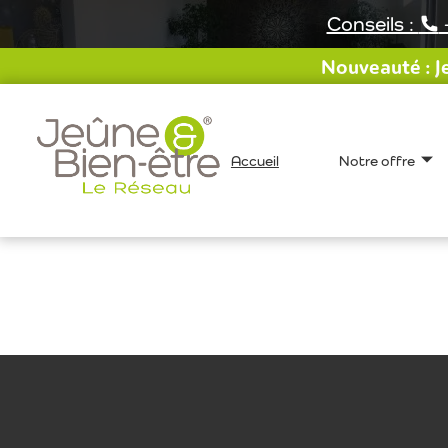
Aller
Conseils :
au
contenu
Nouveauté : Je
Accueil
Notre offre