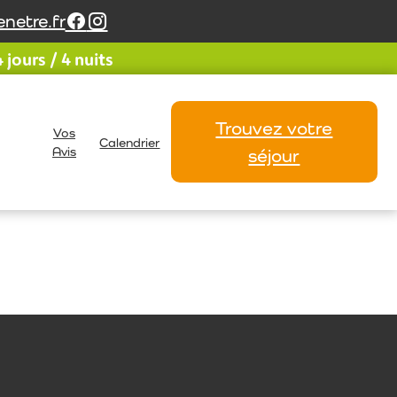
netre.fr
jours / 4 nuits
Trouvez votre
Vos
Calendrier
Avis
séjour