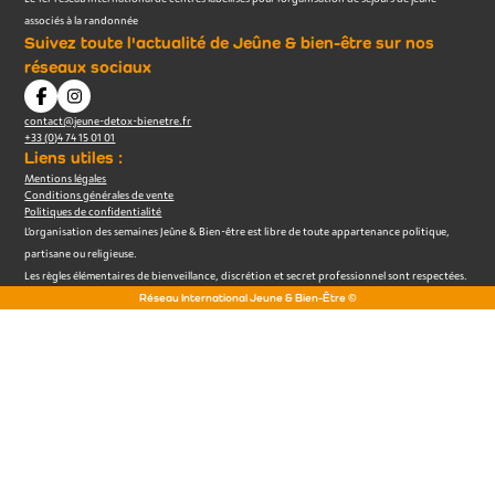
associés à la randonnée
Suivez toute l'actualité de Jeûne & bien-être sur nos
réseaux sociaux
contact@jeune-detox-bienetre.fr
+33 (0)4 74 15 01 01
Liens utiles :
Mentions légales
Conditions générales de vente
Politiques de confidentialité
L’organisation des semaines Jeûne & Bien-être est libre de toute appartenance politique,
partisane ou religieuse.
Les règles élémentaires de bienveillance, discrétion et secret professionnel sont respectées.
Réseau International Jeune & Bien-Être ©