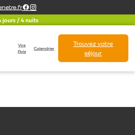
netre.fr
jours / 4 nuits
Trouvez votre
Vos
Calendrier
Avis
séjour