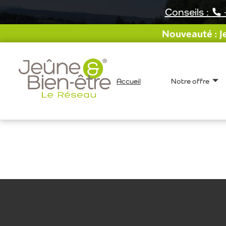
Aller
Conseils :
au
contenu
Nouveauté : Je
Accueil
Notre offre