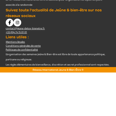
associés à la randonnée
Suivez toute l'actualité de Jeûne & bien-être sur nos
réseaux sociaux
contact@jeune-detox-bienetre.fr
+33 (0)4 74 15 01 01
Liens utiles :
Mentions légales
Conditions générales de vente
Politiques de confidentialité
L’organisation des semaines Jeûne & Bien-être est libre de toute appartenance politique,
partisane ou religieuse.
Les règles élémentaires de bienveillance, discrétion et secret professionnel sont respectées.
Réseau International Jeune & Bien-Être ©