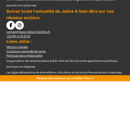
associés à la randonnée
Suivez toute l'actualité de Jeûne & bien-être sur nos
réseaux sociaux
contact@jeune-detox-bienetre.fr
+33 (0)4 74 15 01 01
Liens utiles :
Mentions légales
Conditions générales de vente
Politiques de confidentialité
L’organisation des semaines Jeûne & Bien-être est libre de toute appartenance politique,
partisane ou religieuse.
Les règles élémentaires de bienveillance, discrétion et secret professionnel sont respectées.
Réseau International Jeune & Bien-Être ©