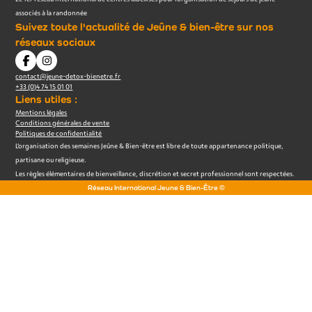
associés à la randonnée
Suivez toute l'actualité de Jeûne & bien-être sur nos
réseaux sociaux
contact@jeune-detox-bienetre.fr
+33 (0)4 74 15 01 01
Liens utiles :
Mentions légales
Conditions générales de vente
Politiques de confidentialité
L’organisation des semaines Jeûne & Bien-être est libre de toute appartenance politique,
partisane ou religieuse.
Les règles élémentaires de bienveillance, discrétion et secret professionnel sont respectées.
Réseau International Jeune & Bien-Être ©