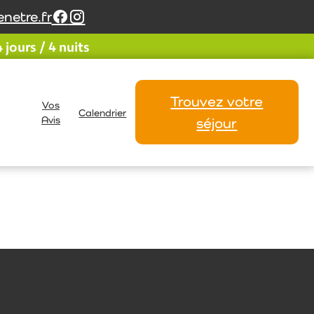
netre.fr
jours / 4 nuits
Trouvez votre
Vos
Calendrier
Avis
séjour