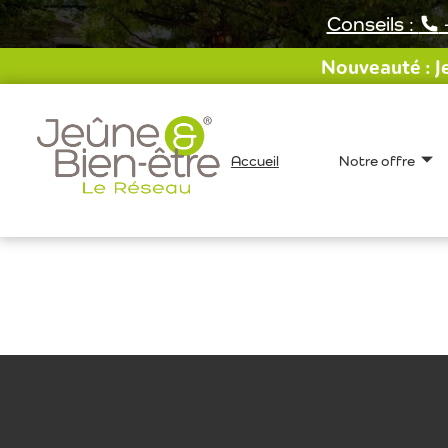
Aller
Conseils :
au
contenu
Nouveauté : Je
Accueil
Notre offre