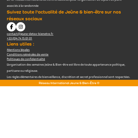
associés à la randonnée
Suivez toute l'actualité de Jeûne & bien-être sur nos
réseaux sociaux
contact@jeune-detox-bienetre.fr
+33 (0)4 74 15 01 01
Liens utiles :
Mentions légales
Conditions générales de vente
Politiques de confidentialité
L’organisation des semaines Jeûne & Bien-être est libre de toute appartenance politique,
partisane ou religieuse.
Les règles élémentaires de bienveillance, discrétion et secret professionnel sont respectées.
Réseau International Jeune & Bien-Être ©