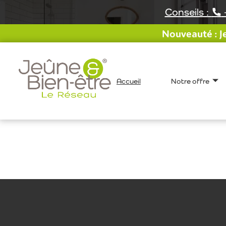
Aller
Conseils :
au
contenu
Nouveauté : Je
Accueil
Notre offre