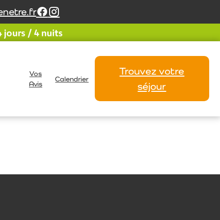
netre.fr
jours / 4 nuits
Trouvez votre
Vos
Calendrier
Avis
séjour