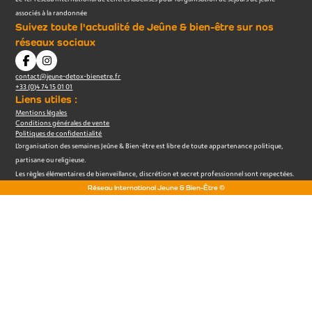
associés à la randonnée
Suivez toute l'actualité de Jeûne & bien-être sur nos
réseaux sociaux
contact@jeune-detox-bienetre.fr
+33 (0)4 74 15 01 01
Liens utiles :
Mentions légales
Conditions générales de vente
Politiques de confidentialité
L’organisation des semaines Jeûne & Bien-être est libre de toute appartenance politique,
partisane ou religieuse.
Les règles élémentaires de bienveillance, discrétion et secret professionnel sont respectées.
Réseau International Jeune & Bien-Être ©