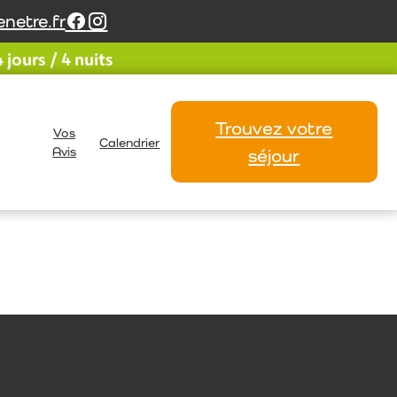
netre.fr
jours / 4 nuits
Trouvez votre
Vos
Calendrier
Avis
séjour