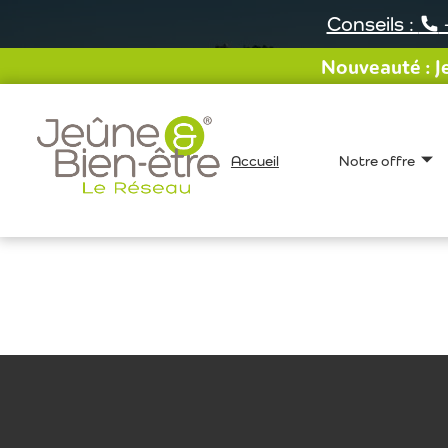
Aller
Conseils :
au
contenu
Nouveauté : Je
Accueil
Notre offre