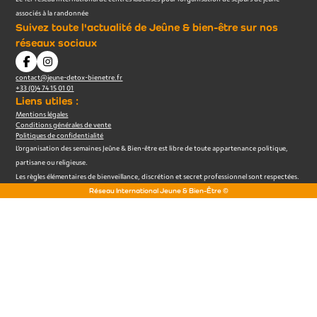
associés à la randonnée
Suivez toute l'actualité de Jeûne & bien-être sur nos
réseaux sociaux
contact@jeune-detox-bienetre.fr
+33 (0)4 74 15 01 01
Liens utiles :
Mentions légales
Conditions générales de vente
Politiques de confidentialité
L’organisation des semaines Jeûne & Bien-être est libre de toute appartenance politique,
partisane ou religieuse.
Les règles élémentaires de bienveillance, discrétion et secret professionnel sont respectées.
Réseau International Jeune & Bien-Être ©