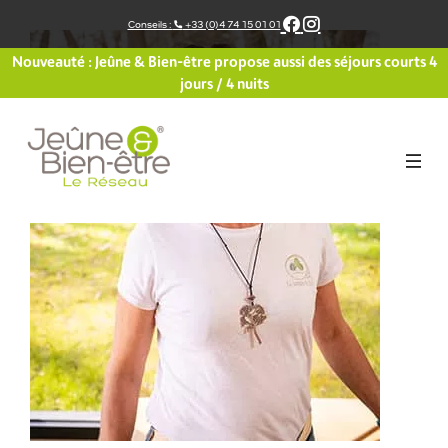
Aller
Conseils :
+33 (0)4 74 15 01 01
au
contenu
Nouveauté : Jeûne & Bien-être propose aussi des séjours courts 4
jours / 4 nuits