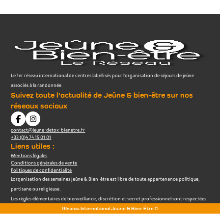
Le 1er réseau international de centres labellisés pour l’organisation de séjours de jeûne
associés à la randonnée
Suivez toute l'actualité de Jeûne & bien-être sur nos
réseaux sociaux
contact@jeune-detox-bienetre.fr
+33 (0)4 74 15 01 01
Liens utiles :
Mentions légales
Conditions générales de vente
Politiques de confidentialité
L’organisation des semaines Jeûne & Bien-être est libre de toute appartenance politique,
partisane ou religieuse.
Les règles élémentaires de bienveillance, discrétion et secret professionnel sont respectées.
Réseau International Jeune & Bien-Être ©