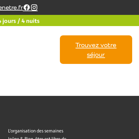
netre.fr
jours / 4 nuits
Trouvez votre
Vos
Calendrier
Avis
séjour
L’organisation des semaines
Jeûne & Bien-être est libre de