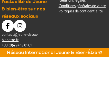
Mentions légales
l'actualité de Jeûne
Conditions générales de vente
& bien-être sur nos
Politiques de confidentialité
réseaux sociaux
contact@jeune-detox-
bienetre.fr
+33 (0)4 74 15 01 01
Réseau International Jeune & Bien-Être ©