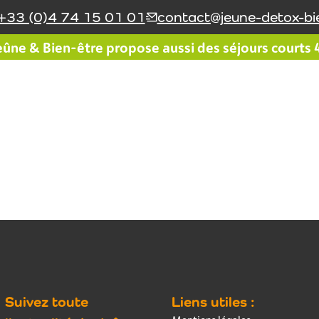
+33 (0)4 74 15 01 01
contact@jeune-detox-bie
ûne & Bien-être propose aussi des séjours courts 4 
Le réseau Jeûne & Bien-
Le coin du jeûneur
être
Suivez toute
Liens utiles :