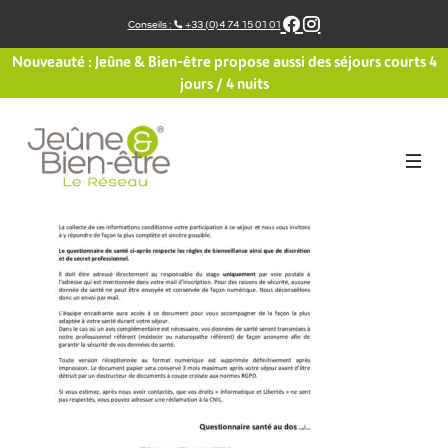
Aller
Conseils :
+33 (0)4 74 15 01 01
au
contenu
Nouveauté : Jeûne & Bien-être propose aussi des séjours courts 4
jours / 4 nuits