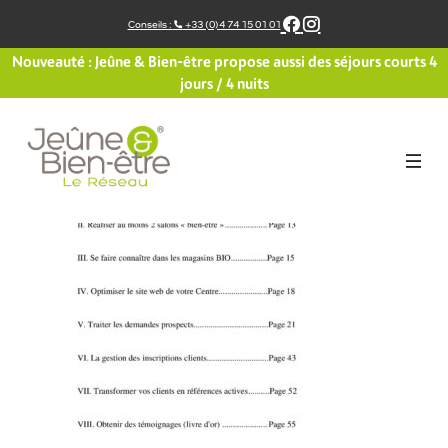
Aller
Conseils :
+33 (0)4 74 15 01 01
au
contenu
Nouveauté : Jeûne & Bien-être propose aussi des séjours courts 4
jours / 4 nuits