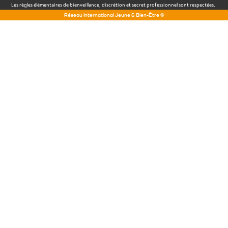
Les règles élémentaires de bienveillance, discrétion et secret professionnel sont respectées.
Réseau International Jeune & Bien-Être ©