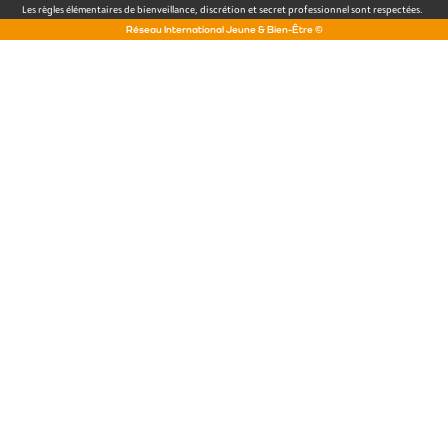
Les règles élémentaires de bienveillance, discrétion et secret professionnel sont respectées.
Réseau International Jeune & Bien-Être ©