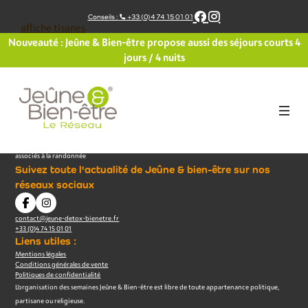
Aller
Conseils :
+33 (0)4 74 15 01 01
au
affiche tisanes
contenu
Nouveauté : Jeûne & Bien-être propose aussi des séjours courts 4
jours / 4 nuits
Le 1er réseau international de centres labellisés pour l’organisation de séjours de jeûne
associés à la randonnée
Suivez toute l'actualité de Jeûne & bien-être sur nos
réseaux sociaux
contact@jeune-detox-bienetre.fr
+33 (0)4 74 15 01 01
Liens utiles :
Mentions légales
Conditions générales de vente
Politiques de confidentialité
L’organisation des semaines Jeûne & Bien-être est libre de toute appartenance politique,
partisane ou religieuse.