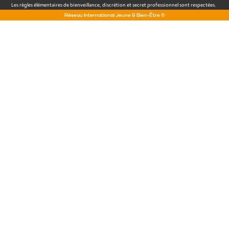
Les règles élémentaires de bienveillance, discrétion et secret professionnel sont respectées.
Réseau International Jeune & Bien-Être ©