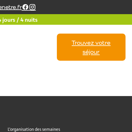
netre.fr
jours / 4 nuits
Trouvez votre
Vos
Calendrier
Avis
séjour
L’organisation des semaines