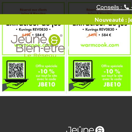
Aller
Conseils :
au
contenu
Nouveauté : Je
Accueil
Notre offre