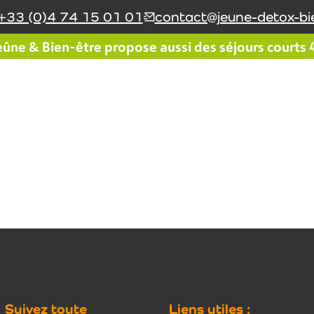
+33 (0)4 74 15 01 01
contact@jeune-detox-bie
ûne & Bien-être propose aussi des séjours courts 4 
Le réseau Jeûne & Bien-
Le coin du jeûneur
être
Suivez toute
Liens utiles :