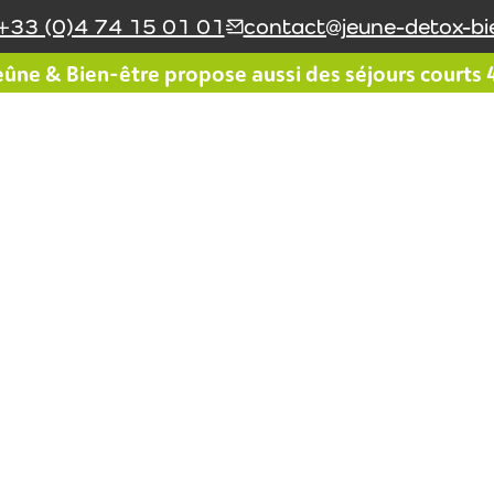
+33 (0)4 74 15 01 01
contact@jeune-detox-bie
ûne & Bien-être propose aussi des séjours courts 4 
Le réseau Jeûne & Bien-
Le coin du jeûneur
être