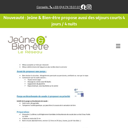
Aller
Conseils :
+33 (0)4 74 15 01 01
au
contenu
Nouveauté : Jeûne & Bien-être propose aussi des séjours courts 4
jours / 4 nuits