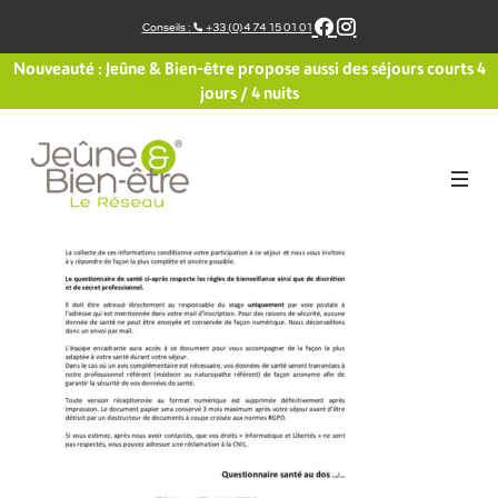
Aller
Conseils :
+33 (0)4 74 15 01 01
au
contenu
Nouveauté : Jeûne & Bien-être propose aussi des séjours courts 4
jours / 4 nuits