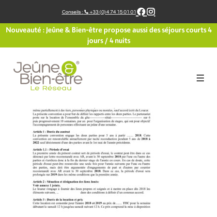
Aller
Conseils :
+33 (0)4 74 15 01 01
au
contenu
Nouveauté : Jeûne & Bien-être propose aussi des séjours courts 4
jours / 4 nuits