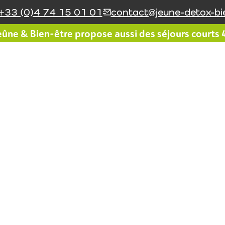
+33 (0)4 74 15 01 01
contact@jeune-detox-bie
ûne & Bien-être propose aussi des séjours courts 4 
Le réseau Jeûne & Bien-
Le coin du jeûneur
être