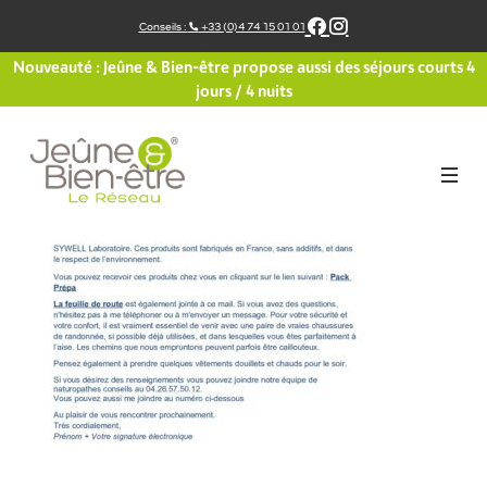
Aller
Conseils :
+33 (0)4 74 15 01 01
au
contenu
Nouveauté : Jeûne & Bien-être propose aussi des séjours courts 4
jours / 4 nuits