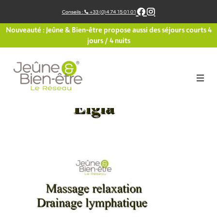
Aller
Conseils :
+33 (0)4 74 15 01 01
au
contenu
Nouveauté : Jeûne & Bien-être propose aussi des séjours courts 4
jours / 4 nuits