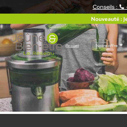
Aller
Conseils :
au
contenu
Nouveauté : Je
Accueil
Notre offre