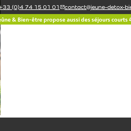
+33 (0)4 74 15 01 01
contact@jeune-detox-bie
ûne & Bien-être propose aussi des séjours courts 4 
Le réseau Jeûne & Bien-
Le coin du jeûneur
être