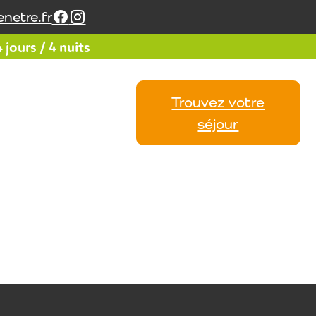
netre.fr
jours / 4 nuits
Trouvez votre
Vos
Calendrier
Avis
séjour