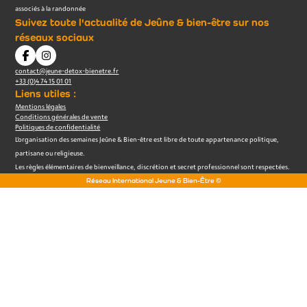
associés à la randonnée
Suivez toute l'actualité de Jeûne & bien-être sur nos
réseaux sociaux
contact@jeune-detox-bienetre.fr
+33 (0)4 74 15 01 01
Liens utiles :
Mentions légales
Conditions générales de vente
Politiques de confidentialité
L’organisation des semaines Jeûne & Bien-être est libre de toute appartenance politique,
partisane ou religieuse.
Les règles élémentaires de bienveillance, discrétion et secret professionnel sont respectées.
Réseau International Jeune & Bien-Être ©