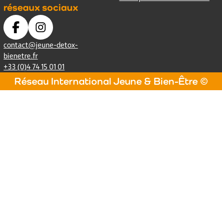
réseaux sociaux
contact@jeune-detox-
bienetre.fr
+33 (0)4 74 15 01 01
Réseau International Jeune & Bien-Être ©