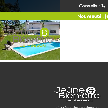
Aller
Conseils :
au
contenu
Nouveauté : Je
Accueil
Notre offre
Le 1er réseau international de