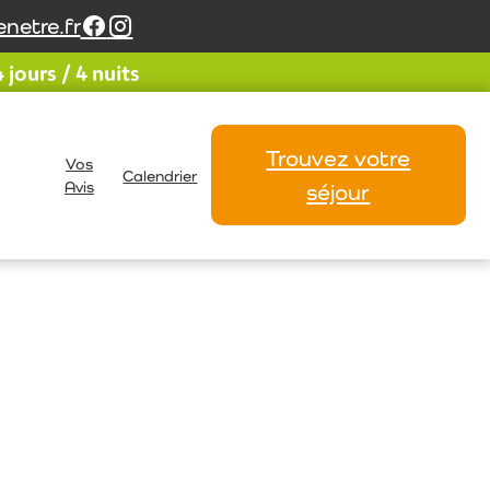
netre.fr
jours / 4 nuits
Trouvez votre
Vos
Calendrier
Avis
séjour