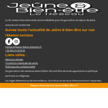
Le 1er réseau international de centres labellisés pour l’organisation de séjours de jeûne
associés à la randonnée
Suivez toute l'actualité de Jeûne & bien-être sur nos
réseaux sociaux
contact@jeune-detox-bienetre.fr
+33 (0)4 74 15 01 01
Liens utiles :
Mentions légales
Conditions générales de vente
Politiques de confidentialité
L’organisation des semaines Jeûne & Bien-être est libre de toute appartenance politique,
partisane ou religieuse.
Les règles élémentaires de bienveillance, discrétion et secret professionnel sont respectées.
Réseau International Jeune & Bien-Être ©