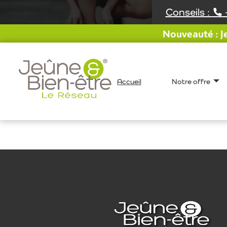
Aller
Conseils :
au
contenu
Nouveauté : Je
Accueil
Notre offre