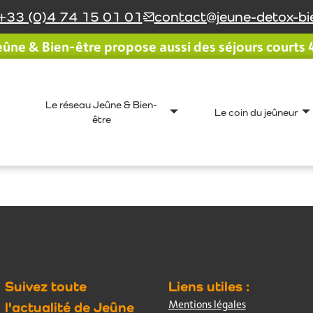
+33 (0)4 74 15 01 01
contact@jeune-detox-bie
ûne & Bien-être propose aussi des séjours courts 4 
Le réseau Jeûne & Bien-
Le coin du jeûneur
être
Nos derniers articles
Suivez toute
Liens utiles :
Mentions légales
l'actualité de Jeûne