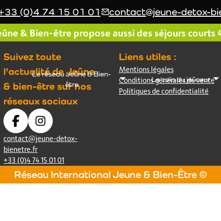
+33 (0)4 74 15 01 01
contact@jeune-detox-bie
ûne & Bien-être propose aussi des séjours courts 4 
Suivez toute
Liens utiles :
Mentions légales
l'actualité de Jeûne
Le réseau Jeûne & Bien-
Le coin du jeûneur
Conditions générales de vente
être
& bien-être sur nos
Politiques de confidentialité
réseaux sociaux
contact@jeune-detox-
bienetre.fr
+33 (0)4 74 15 01 01
Réseau International Jeune & Bien-Être ©