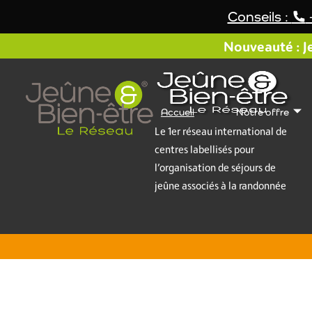
Aller
Conseils :
au
contenu
Nouveauté : Je
Accueil
Notre offre
Le 1er réseau international de
centres labellisés pour
l’organisation de séjours de
jeûne associés à la randonnée