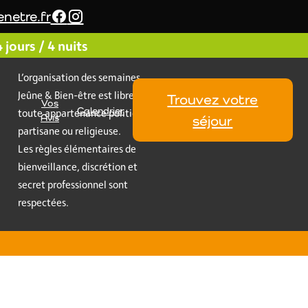
netre.fr
jours / 4 nuits
L’organisation des semaines
Jeûne & Bien-être est libre de
Trouvez votre
Vos
Calendrier
toute appartenance politique,
Avis
séjour
partisane ou religieuse.
Les règles élémentaires de
bienveillance, discrétion et
secret professionnel sont
respectées.