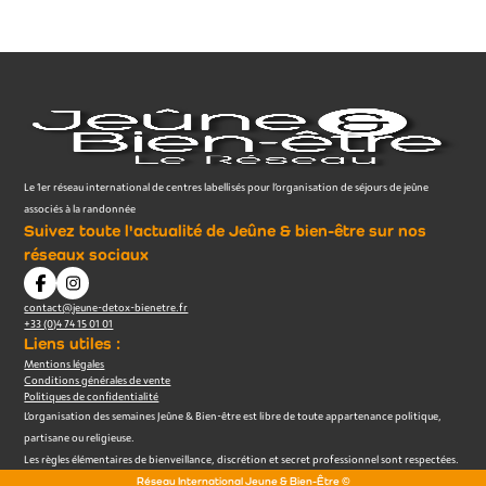
Le 1er réseau international de centres labellisés pour l’organisation de séjours de jeûne
associés à la randonnée
Suivez toute l'actualité de Jeûne & bien-être sur nos
réseaux sociaux
contact@jeune-detox-bienetre.fr
+33 (0)4 74 15 01 01
Liens utiles :
Mentions légales
Conditions générales de vente
Politiques de confidentialité
L’organisation des semaines Jeûne & Bien-être est libre de toute appartenance politique,
partisane ou religieuse.
Les règles élémentaires de bienveillance, discrétion et secret professionnel sont respectées.
Réseau International Jeune & Bien-Être ©