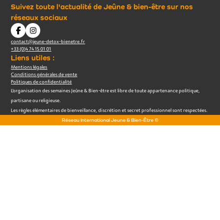
Suivez toute l'actualité de Jeûne & bien-être sur nos
réseaux sociaux
contact@jeune-detox-bienetre.fr
+33 (0)4 74 15 01 01
Liens utiles :
Mentions légales
Conditions générales de vente
Politiques de confidentialité
L’organisation des semaines Jeûne & Bien-être est libre de toute appartenance politique,
partisane ou religieuse.
Les règles élémentaires de bienveillance, discrétion et secret professionnel sont respectées.
Réseau International Jeune & Bien-Être ©