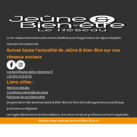
Le 1er réseau international de centres labellisés pour l’organisation de séjours de jeûne
associés à la randonnée
Suivez toute l'actualité de Jeûne & bien-être sur nos
réseaux sociaux
contact@jeune-detox-bienetre.fr
+33 (0)4 74 15 01 01
Liens utiles :
Mentions légales
Conditions générales de vente
Politiques de confidentialité
L’organisation des semaines Jeûne & Bien-être est libre de toute appartenance politique,
partisane ou religieuse.
Les règles élémentaires de bienveillance, discrétion et secret professionnel sont respectées.
Réseau International Jeune & Bien-Être ©