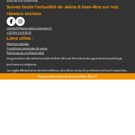
associés à la randonnée
Suivez toute l'actualité de Jeûne & bien-être sur nos
réseaux sociaux
contact@jeune-detox-bienetre.fr
+33 (0)4 74 15 01 01
Liens utiles :
Mentions légales
Conditions générales de vente
Politiques de confidentialité
L’organisation des semaines Jeûne & Bien-être est libre de toute appartenance politique,
partisane ou religieuse.
Les règles élémentaires de bienveillance, discrétion et secret professionnel sont respectées.
Réseau International Jeune & Bien-Être ©