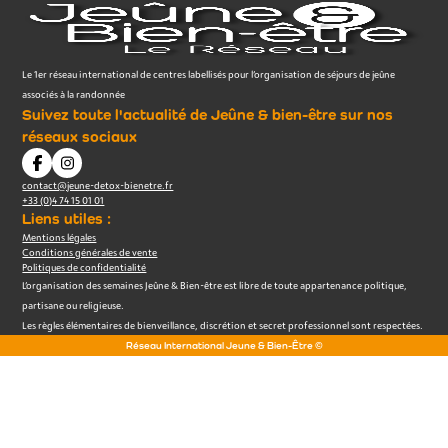
Le 1er réseau international de centres labellisés pour l’organisation de séjours de jeûne
associés à la randonnée
Suivez toute l'actualité de Jeûne & bien-être sur nos
réseaux sociaux
contact@jeune-detox-bienetre.fr
+33 (0)4 74 15 01 01
Liens utiles :
Mentions légales
Conditions générales de vente
Politiques de confidentialité
L’organisation des semaines Jeûne & Bien-être est libre de toute appartenance politique,
partisane ou religieuse.
Les règles élémentaires de bienveillance, discrétion et secret professionnel sont respectées.
Réseau International Jeune & Bien-Être ©