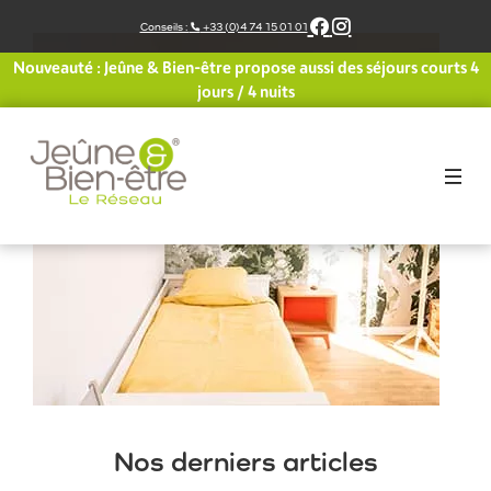
Aller
Conseils :
+33 (0)4 74 15 01 01
au
contenu
Nouveauté : Jeûne & Bien-être propose aussi des séjours courts 4
jours / 4 nuits
Nos derniers articles