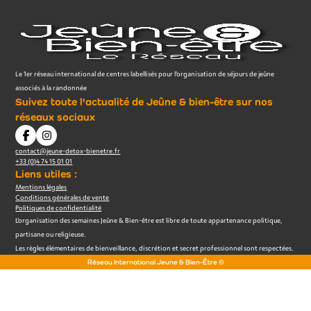
Le 1er réseau international de centres labellisés pour l’organisation de séjours de jeûne
associés à la randonnée
Suivez toute l'actualité de Jeûne & bien-être sur nos
réseaux sociaux
contact@jeune-detox-bienetre.fr
+33 (0)4 74 15 01 01
Liens utiles :
Mentions légales
Conditions générales de vente
Politiques de confidentialité
L’organisation des semaines Jeûne & Bien-être est libre de toute appartenance politique,
partisane ou religieuse.
Les règles élémentaires de bienveillance, discrétion et secret professionnel sont respectées.
Réseau International Jeune & Bien-Être ©