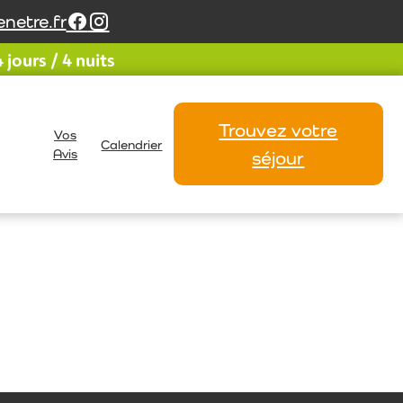
netre.fr
jours / 4 nuits
Trouvez votre
Vos
Calendrier
Avis
séjour