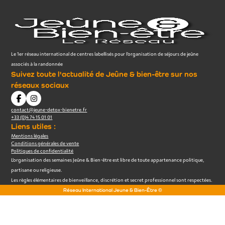
Le 1er réseau international de centres labellisés pour l’organisation de séjours de jeûne
associés à la randonnée
Suivez toute l'actualité de Jeûne & bien-être sur nos
réseaux sociaux
contact@jeune-detox-bienetre.fr
+33 (0)4 74 15 01 01
Liens utiles :
Mentions légales
Conditions générales de vente
Politiques de confidentialité
L’organisation des semaines Jeûne & Bien-être est libre de toute appartenance politique,
partisane ou religieuse.
Les règles élémentaires de bienveillance, discrétion et secret professionnel sont respectées.
Réseau International Jeune & Bien-Être ©