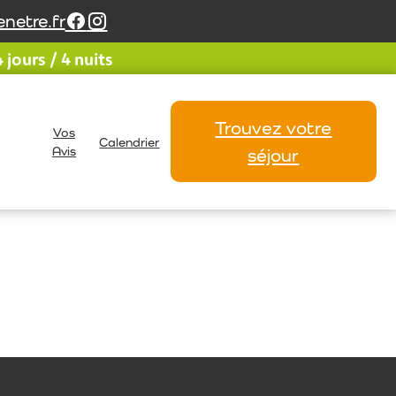
netre.fr
jours / 4 nuits
Trouvez votre
Vos
Calendrier
Avis
séjour