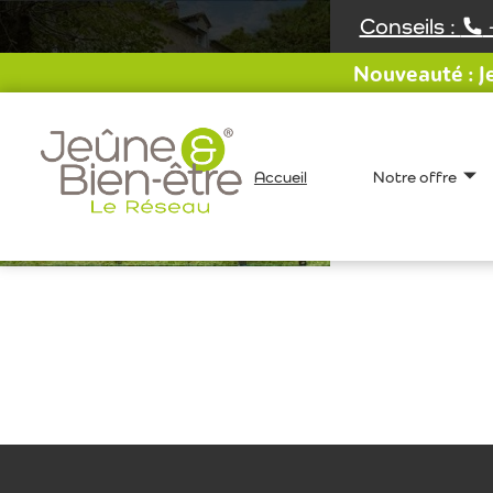
Aller
Conseils :
au
contenu
Nouveauté : Je
Accueil
Notre offre